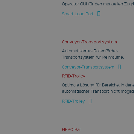
auf Mobilgeräten, um
Operator GUI für den manuellen Zugri
Ansichten basierend
auf der geologischen
GPS-Position zu
Smart Load Port
verfolgen.
IDE
Google LLC
.doubleclick.net
Conveyor-Transportsystem
1 Jahr
Automatisiertes Rollenförder-
Transportsystem für Reinräume.
Dieses Cookie enthält
Informationen darüber,
wie der Endbenutzer
Conveyor-Transportsystem
die Website nutzt,
sowie über Werbung,
RFID-Trolley
die der Endbenutzer
möglicherweise vor
Optimale Lösung für Bereiche, in den
dem Besuch dieser
Website gesehen hat.
automatischer Transport nicht möglich
YSC
RFID-Trolley
Google LLC
.youtube.com
Session
HERO Rail
Dieses Cookie wird von
YouTube gesetzt, um