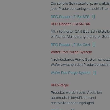
Einwilligungseinstellungen
Die serielle Schnittstelle ist an prakti
für Besucher-Cookies zu
speichern. Das Cookie-
jede Produktionsanlage anschließbar
Banner von Cookie-
Script.com muss
RFID Reader LF-134-SER
ordnungsgemäß
funktionieren.
RFID Reader LF-134-CAN
Mit integrierter CAN-Bus-Schnittstelle
einfachen Vernetzung mehrerer Gerä
RFID Reader LF-134-CAN
/
Wafer Pod Purge System
Name
Ablauf
Besch
Domain
Nachrüstbares Purge System schützt
wp-
Wafer zwischen den Produktionsschri
wpml_current_language
Wafer Pod Purge System
OnTheGoSystems Ltd.
www.fabmatics.com
/
Name
Ablauf
Beschr
Domain
Session
RFID-Regal
NID
Speichert die aktuelle
Produkte werden beim Abstellen
Sprache.
.google.com
automatisch identifiziert und
Standardmäßig ist
dieses Cookie nur für
nachvollziehbar eingelagert
6 Monate
angemeldete Benutzer
festgelegt. Wenn Sie