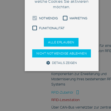
welche Cookies Sie aktivieren
HERO Fab
möchten.
NOTWENDIG
MARKETING
FUNKTIONALITÄT
RFID-Applikationen
ALLE ERLAUBEN
Unsere Anwendungslösungen für ein
effizienzsteigernden Einsatz von RFI
NICHT NOTWENDIGE ABLEHNEN
RFID-Applikationen
DETAILS ZEIGEN
RFID-Zubehör
Komponenten zur Erweiterung und
Modernisierung Ihres bestehenden RF
Notwendig
Marketing
Systems
Funktionalität
RFID-Zubehör
Diese Cookies ermöglichen Ihnen die
RFID-Lesestation
Nutzung von Basisfunktionalitäten wie
Seitennavigation und Zugriff auf sichere
Über CAN-Bus vernetzbar zur zentra
Bereiche. Sie sind notwendig für einen