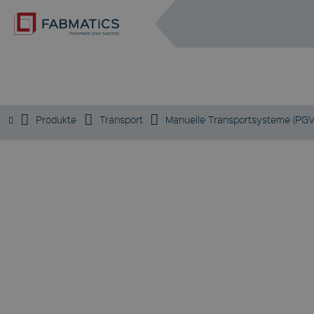
DE
EN
RFID-TROLLEY
Produkte
Transport
Manuelle Transportsysteme (PGV