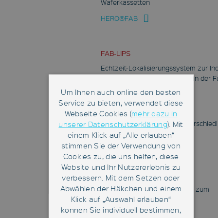
Waferkassetten
HERO®FAB
FAB-LIPS
Echtzeit-Lokalisierungssystem zur In
Ortung von Produktionslosen in der F
Um Ihnen auch online den besten
FAB-LIPS
Service zu bieten, verwendet diese
FlatStocker
Webseite Cookies (
mehr dazu in
Platzsparende Lagerung unterschiedl
unserer Datenschutzerklärung
). Mit
Produktträger unterhalb der
einem Klick auf „Alle erlauben“
Reinraumdecke
stimmen Sie der Verwendung von
Cookies zu, die uns helfen, diese
FlatStocker
Website und Ihr Nutzererlebnis zu
HERO Fab
verbessern. Mit dem Setzen oder
Abwählen der Häkchen und einem
Freifahrendes Robotersystem zum
Klick auf „Auswahl erlauben“
Transport und Handling von
können Sie individuell bestimmen,
Waferkassetten