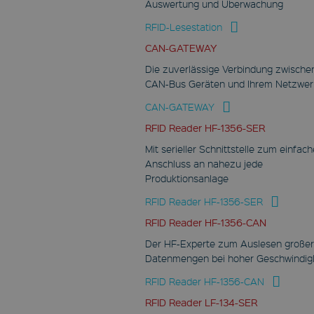
Auswertung und Überwachung
funktionstüchtigen Aufruf unserer
Webseite. Deshalb können Sie die
RFID-Lesestation
Verwendung dieser Cookies nicht
abwählen.
CAN-GATEWAY
/
Name
Ablauf
Be
Die zuverlässige Verbindung zwische
Domain
CAN-Bus Geräten und Ihrem Netzwer
newsletter
CAN-GATEWAY
www.fabmatics.com
RFID Reader HF-1356-SER
Session
Mit serieller Schnittstelle zum einfac
Dieses Cookie wird
Anschluss an nahezu jede
verwendet um die
Nutzereinstellungen des
Produktionsanlage
geblockten Inhaltes zu
speichern.
RFID Reader HF-1356-SER
CookieScriptConsent
RFID Reader HF-1356-CAN
CookieScript
Der HF-Experte zum Auslesen große
www.fabmatics.com
Datenmengen bei hoher Geschwindig
1 Monat
RFID Reader HF-1356-CAN
Dieses Cookie wird vom
Cookie-Script.com-Dienst
RFID Reader LF-134-SER
verwendet, um die