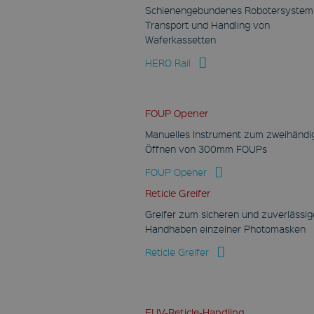
Schienengebundenes Robotersyste
Ansichten
eingebetteter Videos
Transport und Handling von
zu verfolgen.
Waferkassetten
VISITOR_INFO1_LIVE
HERO Rail
Google LLC
.youtube.com
6 Monate
FOUP Opener
Dieses Cookie wird von
Youtube gesetzt, um
Manuelles Instrument zum zweihändi
die
Öffnen von 300mm FOUPs
Benutzereinstellungen
für in Websites
eingebettete Youtube-
FOUP Opener
Videos zu verfolgen.
Es kann auch
Reticle Greifer
bestimmen, ob der
Website-Besucher die
Greifer zum sicheren und zuverlässi
neue oder alte Version
Handhaben einzelner Photomasken
der Youtube-
Oberfläche verwendet.
Reticle Greifer
EUV-Reticle-Handling