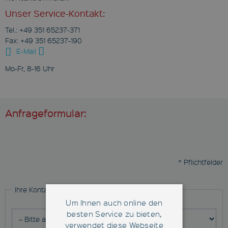
Unser Service-Kontakt:
Tel.: +49 351 65237-371
Fax: +49 351 65237-190
E-Mail
Mo-Fr, 8-16 Uhr
Anfrageformular:
* Pflichtfelder
Ihre Kontaktdaten
Um Ihnen auch online den
besten Service zu bieten,
verwendet diese Webseite