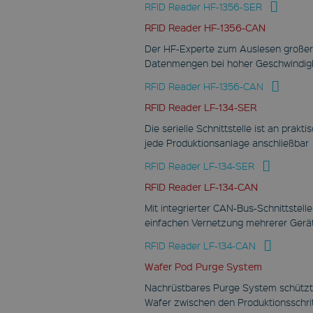
www.fabmatics.com
RFID Reader HF-1356-SER
Session
RFID Reader HF-1356-CAN
Dieses Cookie wird
Der HF-Experte zum Auslesen große
verwendet um die
Datenmengen bei hoher Geschwindig
Nutzereinstellungen des
geblockten Inhaltes zu
speichern.
RFID Reader HF-1356-CAN
CookieScriptConsent
RFID Reader LF-134-SER
CookieScript
Die serielle Schnittstelle ist an prakti
www.fabmatics.com
jede Produktionsanlage anschließbar
1 Monat
RFID Reader LF-134-SER
Dieses Cookie wird vom
RFID Reader LF-134-CAN
Cookie-Script.com-Dienst
verwendet, um die
Einwilligungseinstellungen
Mit integrierter CAN-Bus-Schnittstelle
für Besucher-Cookies zu
einfachen Vernetzung mehrerer Gerä
speichern. Das Cookie-
Banner von Cookie-
RFID Reader LF-134-CAN
Script.com muss
ordnungsgemäß
funktionieren.
Wafer Pod Purge System
Nachrüstbares Purge System schützt
Wafer zwischen den Produktionsschri