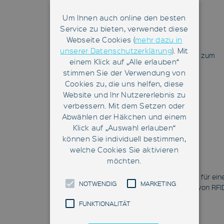
Reinraumdecke
Um Ihnen auch online den besten
FlatStocker
Service zu bieten, verwendet diese
Webseite Cookies (
mehr dazu in
HERO Fab
unserer Datenschutzerklärung
). Mit
Freifahrendes Robotersystem zum
einem Klick auf „Alle erlauben“
Transport und Handling von
stimmen Sie der Verwendung von
Waferkassetten
Cookies zu, die uns helfen, diese
HERO Fab
Website und Ihr Nutzererlebnis zu
verbessern. Mit dem Setzen oder
Abwählen der Häkchen und einem
Klick auf „Auswahl erlauben“
können Sie individuell bestimmen,
welche Cookies Sie aktivieren
möchten.
RFID-Applikationen
Unsere Anwendungslösungen für ein
NOTWENDIG
MARKETING
effizienzsteigernden Einsatz von RFI
RFID-Applikationen
FUNKTIONALITÄT
RFID-Zubehör