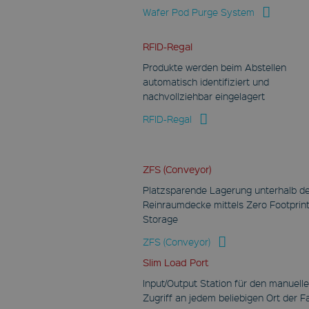
Wafer Pod Purge System
/
Name
Ablauf
Besch
RFID-Regal
Domain
Produkte werden beim Abstellen
wp-
wpml_current_language
automatisch identifiziert und
nachvollziehbar eingelagert
OnTheGoSystems Ltd.
www.fabmatics.com
/
RFID-Regal
Name
Ablauf
Beschr
Domain
Session
NID
Speichert die aktuelle
Sprache.
.google.com
ZFS (Conveyor)
Standardmäßig ist
dieses Cookie nur für
6 Monate
angemeldete Benutzer
Platzsparende Lagerung unterhalb d
festgelegt. Wenn Sie
Reinraumdecke mittels Zero Footprin
Dieses Cookie wird von
das Sprachcookie für die
DoubleClick (im Besitz
Unterstützung der
Storage
von Google) gesetzt,
AJAX-Filterung
um ein Profil Ihrer
aktivieren, wird dieses
ZFS (Conveyor)
Interessen zu erstellen
Cookie auch für
und relevante
Benutzer festgelegt, die
Slim Load Port
Anzeigen auf anderen
nicht angemeldet sind.
Websites zu schalten.
Input/Output Station für den manuell
c_functionality
YSC
Zugriff an jedem beliebigen Ort der F
www.fabmatics.com