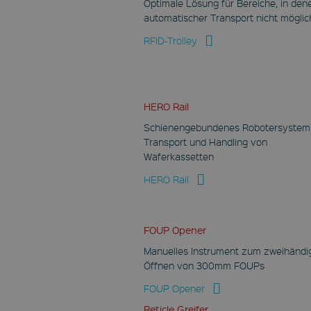
Optimale Lösung für Bereiche, in den
1 Jahr
automatischer Transport nicht möglich
Dieses Cookie enthält
Informationen darüber,
RFID-Trolley
wie der Endbenutzer
die Website nutzt,
sowie über Werbung,
die der Endbenutzer
möglicherweise vor
dem Besuch dieser
Website gesehen hat.
HERO Rail
YSC
Schienengebundenes Robotersyste
Transport und Handling von
Google LLC
.youtube.com
Waferkassetten
Session
HERO Rail
Dieses Cookie wird von
YouTube gesetzt, um
Ansichten
eingebetteter Videos
FOUP Opener
zu verfolgen.
Manuelles Instrument zum zweihändi
VISITOR_INFO1_LIVE
Öffnen von 300mm FOUPs
Google LLC
.youtube.com
FOUP Opener
6 Monate
Reticle Greifer