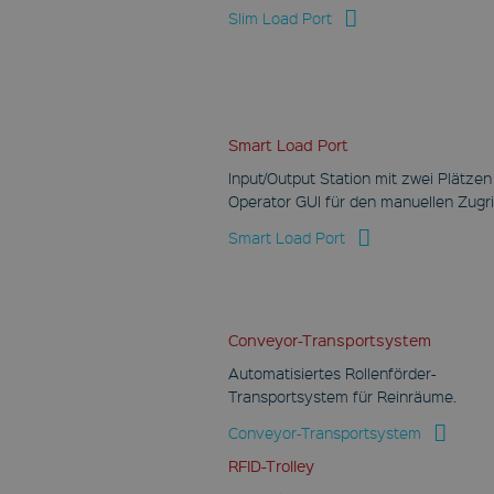
.youtube.com
Slim Load Port
1 Monat
Session
Cookie zur Aktivierung
Dieses Cookie wird von
von externen
YouTube gesetzt, um
Funktionen oder Inhalte,
Ansichten
wie YouTube-Videos
eingebetteter Videos
oder GoogleMaps-
zu verfolgen.
Karten.
Smart Load Port
GPS
Input/Output Station mit zwei Plätze
Google LLC
Operator GUI für den manuellen Zugri
.youtube.com
Smart Load Port
30 Minuten
Diese Cookies
registrieren eine
eindeutige Kennung
auf Mobilgeräten, um
Conveyor-Transportsystem
Ansichten basierend
auf der geologischen
GPS-Position zu
Automatisiertes Rollenförder-
verfolgen.
Transportsystem für Reinräume.
IDE
Conveyor-Transportsystem
Google LLC
RFID-Trolley
.doubleclick.net