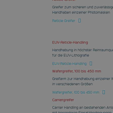
Dieses Cookie wird von
Greifer zum sicheren und zuverlässi
Youtube gesetzt, um
Handhaben einzelner Photomasken
die
Benutzereinstellungen
für in Websites
Reticle Greifer
eingebettete Youtube-
Videos zu verfolgen.
Es kann auch
bestimmen, ob der
Website-Besucher die
neue oder alte Version
EUV-Reticle-Handling
der Youtube-
Oberfläche verwendet.
Handhabung in höchster Reinraumqua
für die EUV-Lithografie
EUV-Reticle-Handling
Wafergreifer, 100 bis 450 mm
Greifarm zur Handhabung einzelner 
in verschiedenen Größen
Wafergreifer, 100 bis 450 mm
Carriergreifer
Carrier Handling an bestehenden Anl
mit besonderen Einsatzbedingungen