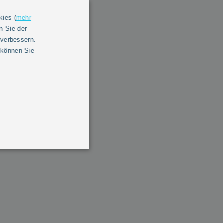
kies (
mehr
n Sie der
 verbessern.
 können Sie
e. Sie sind notwendig für