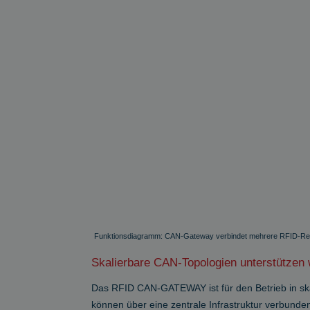
newsletter
ww
CookieScriptConsent
Co
ww
Name
Name
/ 
wp-
wpml_current_language
NID
.g
YSC
.y
c_functionality
GPS
G
.y
IDE
G
.d
Funktionsdiagramm: CAN-Gateway verbindet mehrere RFID-Re
YSC
G
Skalierbare CAN-Topologien unterstützen 
.y
VISITOR_INFO1_LIVE
G
Das RFID CAN-GATEWAY ist für den Betrieb in s
.y
können über eine zentrale Infrastruktur verbunde