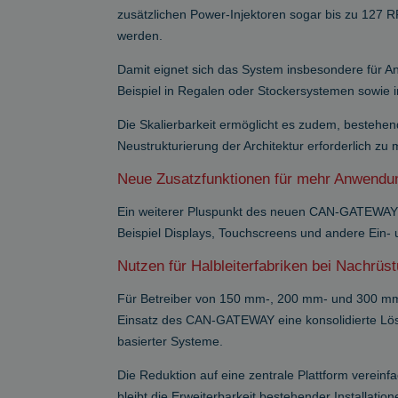
zusätzlichen Power-Injektoren sogar bis zu 12
werden.
Damit eignet sich das System insbesondere für A
Beispiel in Regalen oder Stockersystemen sowie 
Die Skalierbarkeit ermöglicht es zudem, bestehe
Neustrukturierung der Architektur erforderlich zu
Neue Zusatzfunktionen für mehr Anwendun
Ein weiterer Pluspunkt des neuen CAN-GATEWAYS
Beispiel Displays, Touchscreens und andere Ein-
Nutzen für Halbleiterfabriken bei Nachrüs
Für Betreiber von 150 mm-, 200 mm- und 300 mm-
Einsatz des CAN-GATEWAY eine konsolidierte Lös
basierter Systeme.
Die Reduktion auf eine zentrale Plattform vereinf
bleibt die Erweiterbarkeit bestehender Installatio