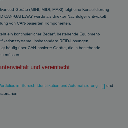
anced-Geräte (MINI, MIDI, MAXI) folgt eine Konsolidierung
FID CAN-GATEWAY wurde als direkter Nachfolger entwickelt
nbindung von CAN-basierten Komponenten.
steht ein kontinuierlicher Bedarf, bestehende Equipment-
ntifikationssysteme, insbesondere RFID-Lösungen,
olgt häufig über CAN-basierte Geräte, die in bestehende
den müssen.
antenvielfalt und vereinfacht
rtfolios im Bereich Identifikation und Automatisierung
und
sszenarien.