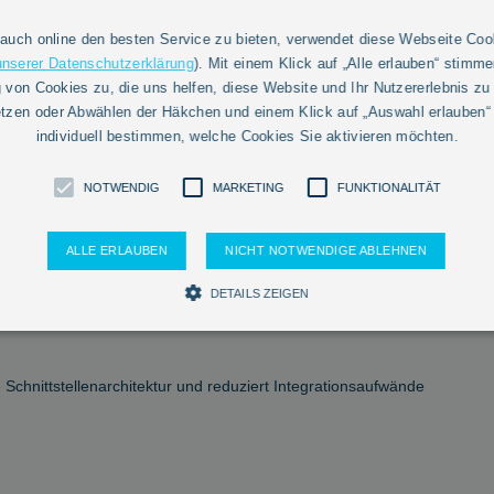
ibt die Kompatibilität zu bestehenden CAN-basierten
auch online den besten Service zu bieten, verwendet diese Webseite Coo
ttweise Migration vorhandener Installationen ohne
unserer Datenschutzerklärung
). Mit einem Klick auf „Alle erlauben“ stimme
von Cookies zu, die uns helfen, diese Website und Ihr Nutzererlebnis zu
tzen oder Abwählen der Häkchen und einem Klick auf „Auswahl erlauben“
e strategische Ausrichtung von Fabmatics auf standardisierte,
individuell bestimmen, welche Cookies Sie aktivieren möchten.
 für Halbleiterfabriken.
n nahtlose Integration in bestehende Automatisierung
NOTWENDIG
MARKETING
FUNKTIONALITÄT
hen CAN-Bus-Geräten und übergeordneten Hostsystemen. Die
rstandards wie SECS-I und SECS-II/HSMS, wodurch eine
ALLE ERLAUBEN
NICHT NOTWENDIGE ABLEHNEN
steme möglich ist.
DETAILS ZEIGEN
kann das Gateway flexibel in unterschiedliche
Notwendig
Marketing
Funktionalität
 Schnittstellenarchitektur und reduziert Integrationsaufwände
n die Nutzung von Basisfunktionalitäten wie Seitennavigation und Zugriff auf sichere Bereich
uf unserer Webseite. Deshalb können Sie die Verwendung dieser Cookies nicht abwählen.
Domain
Ablauf
Beschreibung