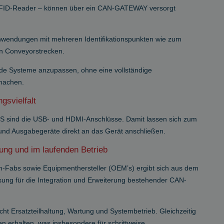
7 RFID-Reader – können über ein CAN-GATEWAY versorgt
nwendungen mit mehreren Identifikationspunkten wie zum
in Conveyorstrecken.
nde Systeme anzupassen, ohne eine vollständige
 machen.
gsvielfalt
 sind die USB- und HDMI-Anschlüsse. Damit lassen sich zum
 und Ausgabegeräte direkt an das Gerät anschließen.
tung und im laufenden Betrieb
Fabs sowie Equipmenthersteller (OEM’s) ergibt sich aus dem
ung für die Integration und Erweiterung bestehender CAN-
acht Ersatzteilhaltung, Wartung und Systembetrieb. Gleichzeitig
nen erhalten, was insbesondere für schrittweise