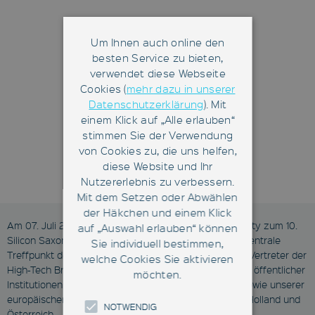
Um Ihnen auch online den
besten Service zu bieten,
verwendet diese Webseite
Cookies (
mehr dazu in unserer
Datenschutzerklärung
). Mit
einem Klick auf „Alle erlauben“
stimmen Sie der Verwendung
von Cookies zu, die uns helfen,
diese Website und Ihr
Nutzererlebnis zu verbessern.
Mit dem Setzen oder Abwählen
der Häkchen und einem Klick
Am 07. Juli 2015 trifft sich die Silicon Saxony Community zum 10.
auf „Auswahl erlauben“ können
Silicon Saxony Day in Dresden. Dieses Event ist der zentrale
Sie individuell bestimmen,
Treffpunkt der Mitglieder des Silicon Saxony e. V. und Vertreter der
welche Cookies Sie aktivieren
High-Tech Branchen, der Wissenschaft, Forschung und öffentlicher
möchten.
Institutionen am Wirtschaftsstandort Silicon Saxony sowie unserer
europäischen Clusterpartner aus Frankreich, Belgien, Holland und
NOTWENDIG
Österreich.