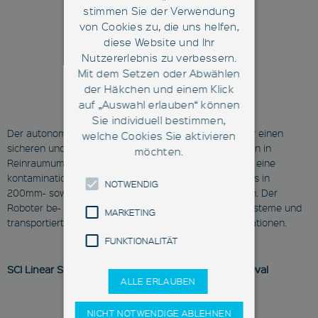
stimmen Sie der Verwendung
von Cookies zu, die uns helfen,
diese Website und Ihr
Nutzererlebnis zu verbessern.
Mit dem Setzen oder Abwählen
der Häkchen und einem Klick
auf „Auswahl erlauben“ können
Sie individuell bestimmen,
Der autonome mobile Roboter von Fabmatics sorgt für einen
welche Cookies Sie aktivieren
sicheren und effizienten Transport von Reticlebehältern in
möchten.
Reinraumumgebungen. Der
HERO Scout
garantiert eine
kontaminationsfreie Handhabung und lässt sich nahtlos in
NOTWENDIG
200mm- sowie 300mm-Fab-Infrastrukturen integrieren. Der
Roboter be- und entlädt Lithografie-Tools und Lagersysteme und
MARKETING
transportiert die Reticles zuverlässig zwischen den Stationen.
FUNKTIONALITÄT
SCI Linear Stocker – High-Density Lagerung & Retrieval
ALLE ERLAUBEN
NICHT NOTWENDIGE ABLEHNEN