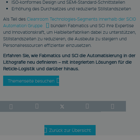
Session
ISO-konformes Design und SEMI-Standard-Schnittstellen
Erhöhung des Durchsatzes und reduzierte Stillstandszeiten
Dieses Cookie wird
verwendet um die
Nutzereinstellungen des
Als Teil des
Cleanroom Technologies-Segments innerhalb der SCIO
geblockten Inhaltes zu
Automation Gruppe
bündeln Fabmatics und SCI ihre Expertise
speichern.
und Innovationskraft, um Halbleiterfabriken dabei zu unterstützen,
CookieScriptConsent
Stillstandszeiten zu reduzieren, die Ausbeute zu steigern und
Personalressourcen effizienter einzusetzen.
CookieScript
www.fabmatics.com
Erfahren Sie, wie Fabmatics und SCI die Automatisierung in der
1 Monat
Lithografie neu definieren – mit integrierten Lösungen für die
Dieses Cookie wird vom
Reticle-Logistik und darüber hinaus.
Cookie-Script.com-Dienst
verwendet, um die
Themenseite besuchen
Einwilligungseinstellungen
für Besucher-Cookies zu
speichern. Das Cookie-
Banner von Cookie-
Script.com muss
ordnungsgemäß
funktionieren.
Zurück zur Übersicht