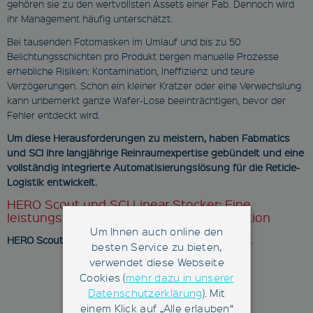
gehören sie zu den wertvollsten Assets einer Fab. Dennoch wird
ihr Management häufig unterschätzt.
Bei tausenden Fotomasken im Umlauf und bis zu 50
Belichtungsschichten pro Produkt bergen manuelle Prozesse
erhebliche Risiken: Kontamination, Ineffizienz und teure
Verzögerungen. Schon ein kleiner Kratzer oder eine Verwechslung
kann unbemerkt ganze Wafer-Lose beeinträchtigen, bevor der
Fehler entdeckt wird.
Um diese Herausforderungen zu meistern, haben Fabmatics
und SCI ihre langjährige Reinraumexpertise gebündelt und eine
vollständig integrierte Automatisierungslösung für die Reticle-
Logistik entwickelt.
HERO Scout und SCI Linear Stocker: Eine
leistungsstarke, praxiserprobte Kombination
Um Ihnen auch online den
HERO Scout - Automatisiertes Handling & Transport
besten Service zu bieten,
verwendet diese Webseite
Cookies (
mehr dazu in unserer
Datenschutzerklärung
). Mit
einem Klick auf „Alle erlauben“