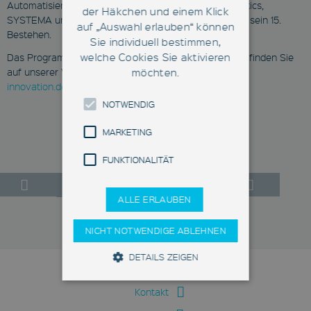
Automatisierungsspezialisten AIS Automation, Fabmatics,
der Häkchen und einem Klick
SYSTEMA und XENON. Das AND feiert in diesem Jahr sein 15.
auf „Auswahl erlauben“ können
Bestehen.
Sie individuell bestimmen,
welche Cookies Sie aktivieren
Das Programm und alle Informationen zur Anmeldung finden Sie
auf unserer Veranstaltungsseite unter
möchten.
dresden.and-
innovation.de
.
NOTWENDIG
MARKETING
FUNKTIONALITÄT
ALLE ERLAUBEN
NICHT NOTWENDIGE ABLEHNEN
Zurück zur Übersicht
DETAILS ZEIGEN
© 2026
Kontakt
Notwendig
Marketing